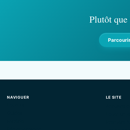
Plutôt que 
Parcourir
NAVIGUER
LE SITE
Loueurs
Annuaire d
Guides
Louer un je
Matériel
Première fo
Réglementation