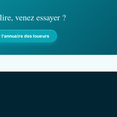
lire, venez essayer ?
 l'annuaire des loueurs
es loueurs
Le permis côtier
t ski : le guide
Choisir son jet
is en jet ski
La sécurité