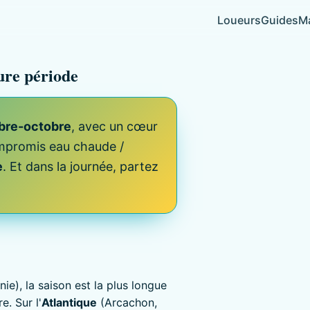
Loueurs
Guides
Ma
eure période
mbre-octobre
, avec un cœur
ompromis eau chaude /
e
. Et dans la journée, partez
ie), la saison est la plus longue
. Sur l'
Atlantique
(Arcachon,