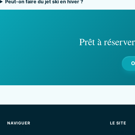
Peut-on faire du jet ski en hiver ?
Prêt à réserve
O
NAVIGUER
LE SITE
Loueurs
Annuaire d