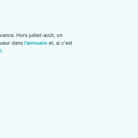
vance. Hors juillet-août, on
loueur dans
l'annuaire
et, si c'est
i
.