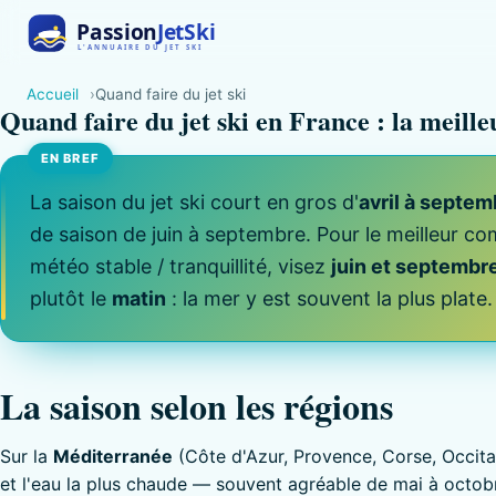
Accueil
Quand faire du jet ski
Quand faire du jet ski en France : la meill
La saison du jet ski court en gros d'
avril à septe
de saison de juin à septembre. Pour le meilleur c
météo stable / tranquillité, visez
juin et septembr
plutôt le
matin
: la mer y est souvent la plus plate.
La saison selon les régions
Sur la
Méditerranée
(Côte d'Azur, Provence, Corse, Occitan
et l'eau la plus chaude — souvent agréable de mai à octobre