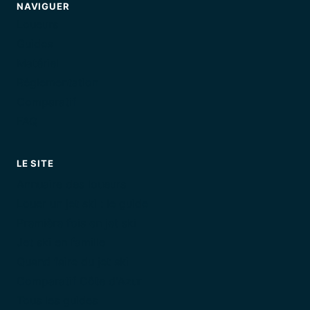
NAVIGUER
Loueurs
Guides
Matériel
Réglementation
Comparatif
FAQ
LE SITE
Annuaire des loueurs
Louer un jet ski : le guide
Première fois en jet ski
Jet ski en famille
Quand faire du jet ski
Comparatif Côte d'Azur
Tous les guides