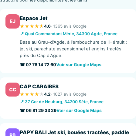
Espace Jet
EJ
4.6
· 1365 avis Google
📍 Quai Commandant Méric, 34300 Agde, France
Base au Grau-d'Agde, à l'embouchure de l'Hérault :
jet ski, parachute ascensionnel et engins tractés
près du Cap d'Agde.
☎ 07 76 14 72 60
Voir sur Google Maps
CAP CARAIBES
CC
4.2
· 1027 avis Google
📍 37 Cor de Neuburg, 34200 Sète, France
☎ 06 81 29 33 29
Voir sur Google Maps
PAPY BALI Jet ski, bouées tractées, paddle
PB