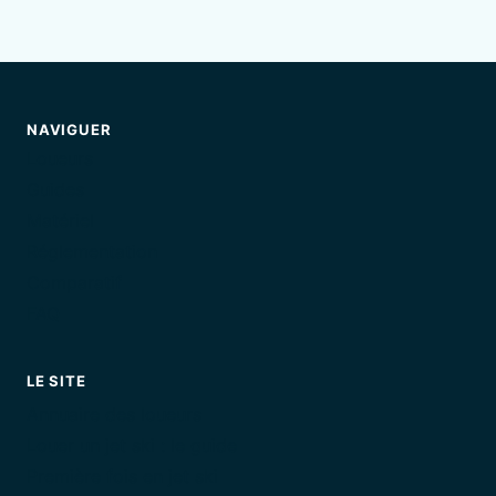
NAVIGUER
Loueurs
Guides
Matériel
Réglementation
Comparatif
FAQ
LE SITE
Annuaire des loueurs
Louer un jet ski : le guide
Première fois en jet ski