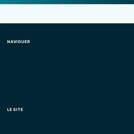
NAVIGUER
Loueurs
Guides
Matériel
Réglementation
Comparatif
FAQ
LE SITE
Annuaire des loueurs
Louer un jet ski : le guide