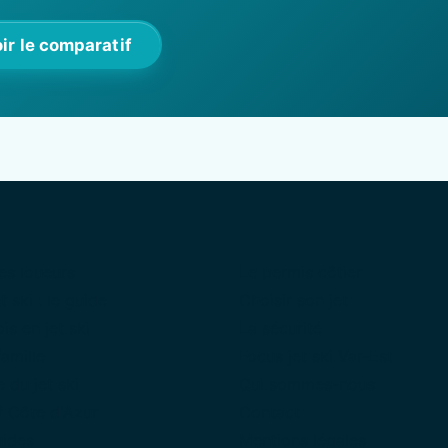
ir le comparatif
es loueurs
Le permis côtier
t ski : le guide
Choisir son jet
is en jet ski
La sécurité
famille
Focus jet ski Var-Est
 du jet ski
Qui sommes-nous
 Côte d'Azur
Contact
uides
Mentions légales