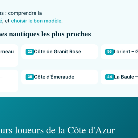
es : comprendre la
é
, et
choisir le bon modèle
.
es nautiques les plus proches
arneau
Côte de Granit Rose
Lorient – 
22
56
–
Côte d'Émeraude
La Baule –
35
44
urs loueurs de la Côte d'Azur