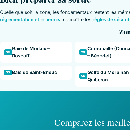
Quelle que soit la zone, les fondamentaux restent les mêm
réglementation et le permis
, connaître les
règles de sécurit
Zon
Baie de Morlaix –
Cornouaille (Conc
29
29
Roscoff
– Bénodet)
Baie de Saint-Brieuc
Golfe du Morbihan 
22
56
Quiberon
Comparez les meille