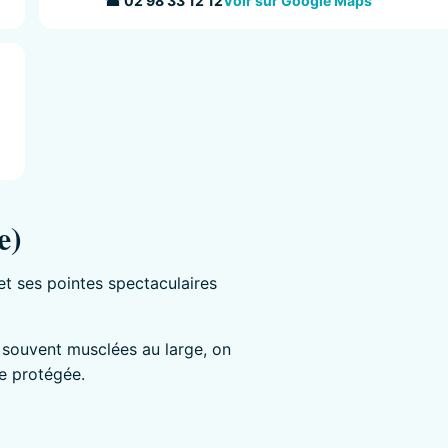
☎ 02 98 33 12 12
Voir sur Google Maps
e)
t ses pointes spectaculaires
s souvent musclées au large, on
ne protégée.