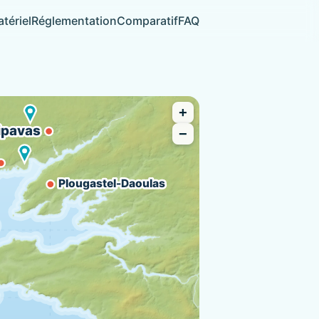
tériel
Réglementation
Comparatif
FAQ
+
ipavas
−
Plougastel-Daoulas