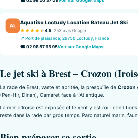
☎ 02 98 20 37 09
Voir sur Google Maps
Aquatiko Loctudy Location Bateau Jet Ski
AL
4.5
· 253 avis Google
📍 Port de plaisance, 29750 Loctudy, France
☎ 02 98 87 95 95
Voir sur Google Maps
Le jet ski à Brest – Crozon (Irois
La rade de Brest, vaste et abritée, la presqu'île de
Crozon
e
(Pen-Hir, Dinan), Camaret face à l'Atlantique.
La mer d'Iroise est exposée et le vent y est roi : condition
reste dans la rade par gros temps. Parc naturel marin, fau
Bien préparer sa sortie