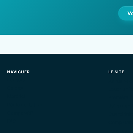
Vo
NAVIGUER
LE SITE
Loueurs
Annuaire d
Guides
Louer un je
Matériel
Première fo
Réglementation
Jet ski en 
Comparatif
Quand faire
FAQ
Comparatif
Tous les g