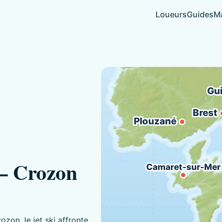
Loueurs
Guides
Ma
Gu
Brest
Plouzané
 – Crozon
Camaret-sur-Mer
ozon, le jet ski affronte