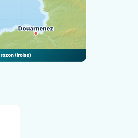
Douarnenez
Crozon (Iroise)