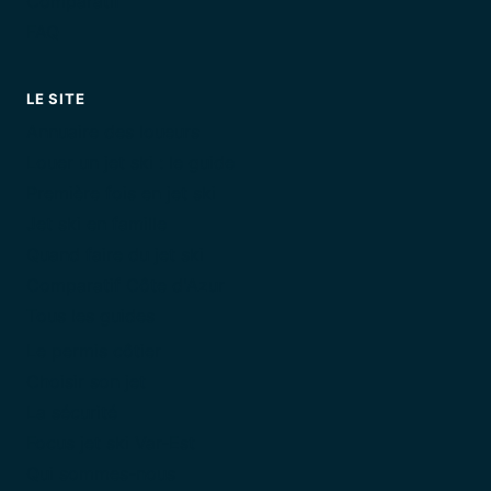
Comparatif
FAQ
LE SITE
Annuaire des loueurs
Louer un jet ski : le guide
Première fois en jet ski
Jet ski en famille
Quand faire du jet ski
Comparatif Côte d'Azur
Tous les guides
Le permis côtier
Choisir son jet
La sécurité
Focus jet ski Var-Est
Qui sommes-nous