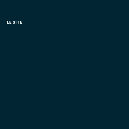
FAQ
LE SITE
Annuaire des loueurs
Louer un jet ski : le guide
Première fois en jet ski
Jet ski en famille
Quand faire du jet ski
Comparatif Côte d'Azur
Tous les guides
Le permis côtier
Choisir son jet
La sécurité
Focus jet ski Var-Est
Qui sommes-nous
Contact